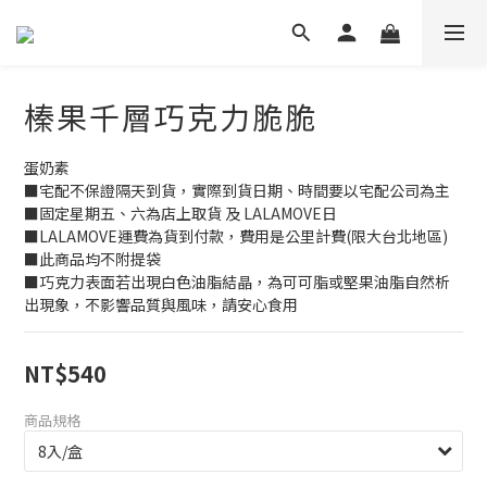
榛果千層巧克力脆脆
蛋奶素
■宅配不保證隔天到貨，實際到貨日期、時間要以宅配公司為主
■固定星期五、六為店上取貨 及 LALAMOVE日
■LALAMOVE運費為貨到付款，費用是公里計費(限大台北地區)
■此商品均不附提袋
■巧克力表面若出現白色油脂結晶，為可可脂或堅果油脂自然析
出現象，不影響品質與風味，請安心食用
NT$540
商品規格