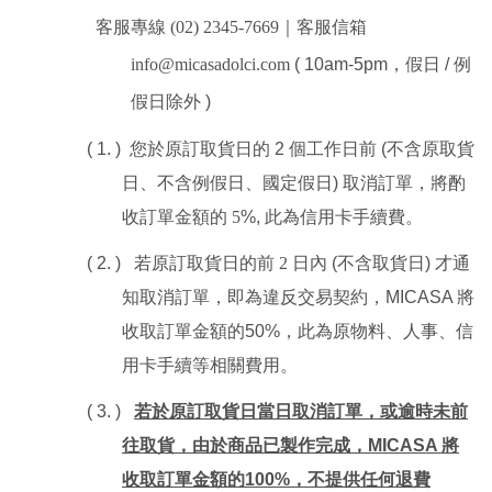
客服專線 (02) 2345-7669｜客服信箱 
info@micasadolci.com
 ( 10am-5pm
，假日 
/ 
例
假日除外 
)
( 1. )
  您於原訂取貨日的 
2 
個工作日前 
(
不含原取貨
日、不含例假日、國定假日
) 
取消訂單，將酌
收訂單金額的 5
%, 
此為信用卡手續費。
( 2. )
   若原訂取貨日的前 2
日內 
(
不含取貨日
) 
才通
知取消訂單，即為違反交易契約，
MICASA 
將
收取訂單金額的
50%
，此為原物料、人事、信
用卡手續等相關費用。
( 3. )
若於原訂取貨日當日取消訂單，或逾時未前
往取貨，由於商品已製作完成，
MICASA 
將
收取訂單金額的
100%
，不提供任何退費