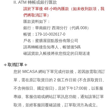
II. ATM 轉帳或銀行匯款
請於下單後 48 小時內匯款（如未收到款項，我
們將取消訂單）
匯款資料如下：
銀行：華南銀行 西湖分行（代碼 008）
帳號：179-10-002617-0
戶名：蜜膳屋甜點股份有限公司
請再轉帳後告知專人，帳號後5碼
確認貨款入帳後將依您指定的日期送達
⟢ 
取消訂單
 ⟣
您於 
MICASA 
網站下單完成付款後，若因故需取消訂
單，需在原訂取貨日的 
2 
個工作日前 
(
不含原取貨日、
不含例假日、國定假日
)
，且於下午
17:00
前，以客服
專線、客服信箱或網站訂單訊息功能，通知該筆訂單
取消，並經客服回覆確認後，訂單取消方為成立。